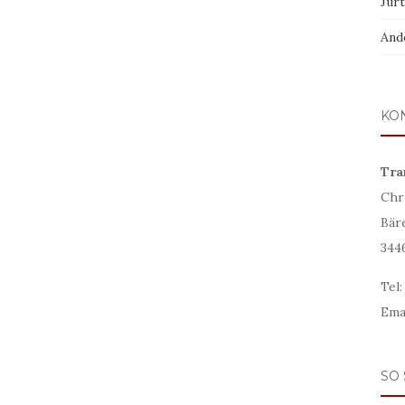
Jur
And
KO
Tra
Chr
Bär
344
Tel
Ema
SO