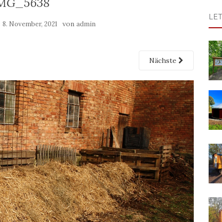
MG_5638
LE
:
von
8. November, 2021
admin
Nächste