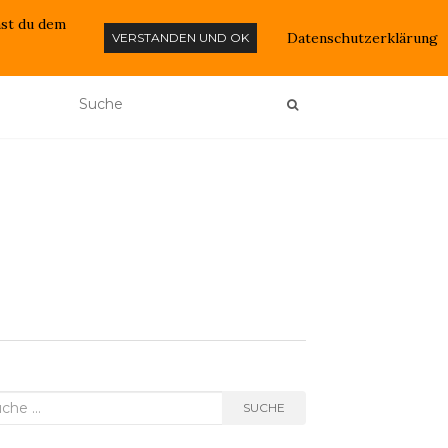
mst du dem
ME
REFERENZEN
KONTAKT
Datenschutzerklärung
VERSTANDEN UND OK
he
SUCHE
h: