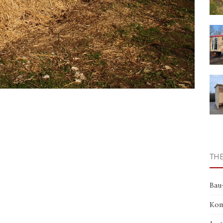
TH
Bau
Kom