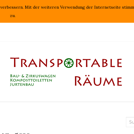
 verbessern. Mit der weiteren Verwendung der Internetseite stim
KOMPOSTTOILETTEN
JURTENBAU
ANDERE.RÄU
zu.
Suc
nac