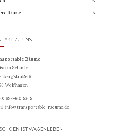
ten
6
ere.Räume
5
NTAKT ZU UNS
nsportable Räume
istian Schinke
enbergstraße 6
66 Wolfhagen
: 05692-6055365
il: info@transportable-raeume.de
 SCHOEN IST WAGENLEBEN